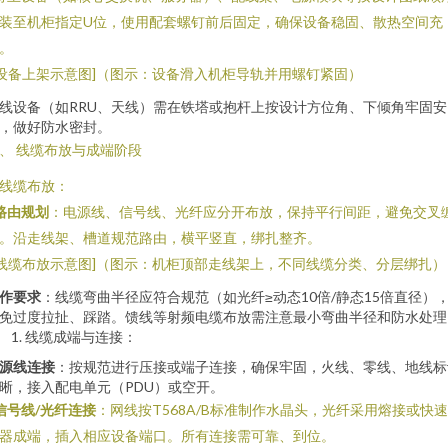
装至机柜指定U位，使用配套螺钉前后固定，确保设备稳固、散热空间充
。
[设备上架示意图]（图示：设备滑入机柜导轨并用螺钉紧固）
线设备（如RRU、天线）需在铁塔或抱杆上按设计方位角、下倾角牢固安
，做好防水密封。
、 线缆布放与成端阶段
. 线缆布放：
路由规划
：电源线、信号线、光纤应分开布放，保持平行间距，避免交叉
。沿走线架、槽道规范路由，横平竖直，绑扎整齐。
[线缆布放示意图]（图示：机柜顶部走线架上，不同线缆分类、分层绑扎）
作要求
：线缆弯曲半径应符合规范（如光纤≥动态10倍/静态15倍直径）
免过度拉扯、踩踏。馈线等射频电缆布放需注意最小弯曲半径和防水处理
线缆成端与连接：
源线连接
：按规范进行压接或端子连接，确保牢固，火线、零线、地线标
晰，接入配电单元（PDU）或空开。
信号线/光纤连接
：网线按T568A/B标准制作水晶头，光纤采用熔接或快
器成端，插入相应设备端口。所有连接需可靠、到位。