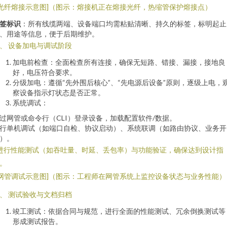
[光纤熔接示意图]（图示：熔接机正在熔接光纤，热缩管保护熔接点）
签标识
：所有线缆两端、设备端口均需粘贴清晰、持久的标签，标明起止
、用途等信息，便于后期维护。
、 设备加电与调试阶段
加电前检查：全面检查所有连接，确保无短路、错接、漏接，接地良
好，电压符合要求。
分级加电：遵循“先外围后核心”、“先电源后设备”原则，逐级上电，
察设备指示灯状态是否正常。
系统调试：
过网管或命令行（CLI）登录设备，加载配置软件/数据。
行单机调试（如端口自检、协议启动）、系统联调（如路由协议、业务开
）。
 进行性能测试（如吞吐量、时延、丢包率）与功能验证，确保达到设计指
。
[网管调试示意图]（图示：工程师在网管系统上监控设备状态与业务性能）
、 测试验收与文档归档
竣工测试：依据合同与规范，进行全面的性能测试、冗余倒换测试等
形成测试报告。