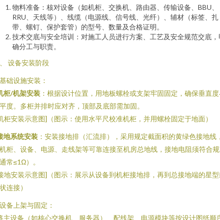
物料准备：核对设备（如机柜、交换机、路由器、传输设备、BBU、
RRU、天线等）、线缆（电源线、信号线、光纤）、辅材（标签、扎
带、螺钉、保护套管）的型号、数量及合格证明。
技术交底与安全培训：对施工人员进行方案、工艺及安全规范交底，
确分工与职责。
、 设备安装阶段
. 基础设施安装：
机柜/机架安装
：根据设计位置，用地板螺栓或支架牢固固定，确保垂直度
平度。多柜并排时应对齐，顶部及底部需加固。
[机柜安装示意图]（图示：使用水平尺校准机柜，并用螺栓固定于地面）
接地系统安装
：安装接地排（汇流排），采用规定截面积的黄绿色接地线
机柜、设备、电源、走线架等可靠连接至机房总地线，接地电阻须符合规
通常≤1Ω）。
[接地安装示意图]（图示：展示从设备到机柜接地排，再到总接地端的星型
状连接）
. 设备上架与固定：
 将主设备（如核心交换机、服务器）、配线架、电源模块等按设计图纸顺